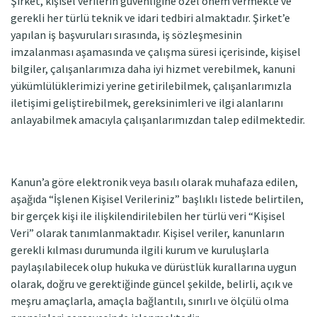
Şirket, kişisel verilerin güvenliğine özel önem vermekte ve
gerekli her türlü teknik ve idari tedbiri almaktadır. Şirket’e
yapılan iş başvuruları sırasında, iş sözleşmesinin
imzalanması aşamasında ve çalışma süresi içerisinde, kişisel
bilgiler, çalışanlarımıza daha iyi hizmet verebilmek, kanuni
yükümlülüklerimizi yerine getirilebilmek, çalışanlarımızla
iletişimi geliştirebilmek, gereksinimleri ve ilgi alanlarını
anlayabilmek amacıyla çalışanlarımızdan talep edilmektedir.
Kanun’a göre elektronik veya basılı olarak muhafaza edilen,
aşağıda “İşlenen Kişisel Verileriniz” başlıklı listede belirtilen,
bir gerçek kişi ile ilişkilendirilebilen her türlü veri “Kişisel
Veri” olarak tanımlanmaktadır. Kişisel veriler, kanunların
gerekli kılması durumunda ilgili kurum ve kuruluşlarla
paylaşılabilecek olup hukuka ve dürüstlük kurallarına uygun
olarak, doğru ve gerektiğinde güncel şekilde, belirli, açık ve
meşru amaçlarla, amaçla bağlantılı, sınırlı ve ölçülü olma