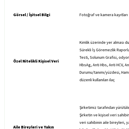
Görsel / İşitsel Bilgi
Fotoğraf ve kamera kayıtları 
Kimlik üzerinde yer alması duru
Sürekli İş Göremezlik Raporl
Testi, Solunum Grafisi, odyom
Özel Nitelikli Kişisel Veri
HbsAg, Anti Hbs, Anti HCV, Ant
Durumu/tanımı/yüzdesi, Hamil
düzenli kullanılan ilaç
Şirketimiz tarafından yürütül
Şirketin ve kişisel veri sahib
veri sahibinin aile bireyleri, 
Aile Bireyleri ve Yakın