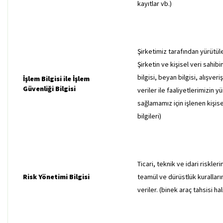
kayıtlar vb.)
Şirketimiz tarafından yürütül
Şirketin ve kişisel veri sahi
bilgisi, beyan bilgisi, alışveri
İşlem Bilgisi ile İşlem
Güvenliği Bilgisi
veriler ile faaliyetlerimizin y
sağlamamız için işlenen kişisel
bilgileri)
Ticari, teknik ve idari riskle
Risk Yönetimi Bilgisi
teamül ve dürüstlük kuralların
veriler. (binek araç tahsisi ha