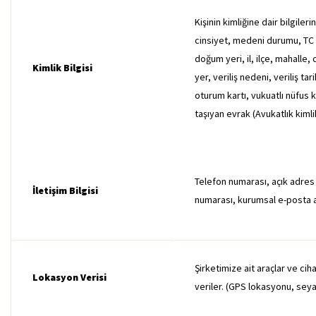
Kişinin kimliğine dair bilgiler
cinsiyet, medeni durumu, TC ki
doğum yeri, il, ilçe, mahalle, c
Kimlik Bilgisi
yer, veriliş nedeni, veriliş ta
oturum kartı, vukuatlı nüfus ka
taşıyan evrak (Avukatlık kimlik
Telefon numarası, açık adres bi
İletişim Bilgisi
numarası, kurumsal e-posta 
Şirketimize ait araçlar ve ci
Lokasyon Verisi
veriler. (GPS lokasyonu, seyaha