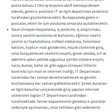
posta kutusu 2 (iki) ay boyunca aktif kalmaya devam
edecek, gelen e-postalar IT ve ilgili departman yöneticisi
tarafından gözlemlenecektir. Bu kapsamda gelen e-
postalar, ekleri ile işin yürütümü amacıyla açılabilecektir.
Yasal olmayan kopyalama, iş yürütme, iş araştırması,
izinsiz yazılım kurulumu ve kullanımı, eğlence niyetli
çevrim içi topluluklara, sohbet odalarına, forumlara
katılım, toplu e-mail gönderimi, müzik sitelerine giriş,
virüs bulaşabilecek sitelerin tespiti, genel ahlaka, örf ve
adetlere aykırı şekilde uygunsuz içerikli sitelere erişim,
taciz, kumar, bahis vb. gibi uygun olmayan fiillerin
kontrolü için mail ve internet trafiği, IT Departmanı
tarafından her zaman denetlenebilecek ve gerekli
kısıtlamalara her zaman gidilebilecektir. Şirket kuralları
ve ilgili kanunlar çerçevesinde giriş yapılan internet
sitelerinin logları IT Departmanı tarafından
tutulmaktadır. Server kapasitesinin gereksiz e-postalar
nedeniyle aşılmaması, virüs tehlikesi gibi nedenlerle