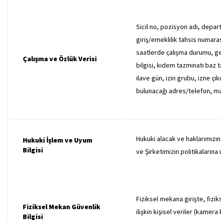
Sicil no, pozisyon adı, departm
giriş/emeklilik tahsis numar
saatlerde çalışma durumu, ge
Çalışma ve Özlük Verisi
bilgisi, kıdem tazminatı baz t
ilave gün, izin grubu, izne çık
bulunacağı adres/telefon, maz
Hukuki alacak ve haklarımızın 
Hukuki İşlem ve Uyum
Bilgisi
ve Şirketimizin politikaların
Fiziksel mekana girişte, fizik
Fiziksel Mekan Güvenlik
ilişkin kişisel veriler (kamera
Bilgisi