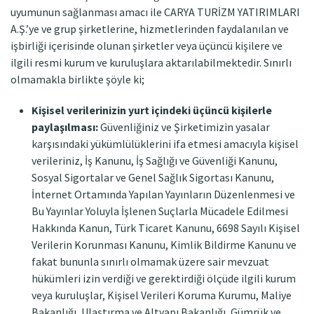
uyumunun sağlanması amacı ile CARYA TURİZM YATIRIMLARI
A.Ş.’ye ve grup şirketlerine, hizmetlerinden faydalanılan ve
işbirliği içerisinde olunan şirketler veya üçüncü kişilere ve
ilgili resmi kurum ve kuruluşlara aktarılabilmektedir. Sınırlı
olmamakla birlikte şöyle ki;
Kişisel verilerinizin yurt içindeki üçüncü kişilerle
paylaşılması:
Güvenliğiniz ve Şirketimizin yasalar
karşısındaki yükümlülüklerini ifa etmesi amacıyla kişisel
verileriniz, İş Kanunu, İş Sağlığı ve Güvenliği Kanunu,
Sosyal Sigortalar ve Genel Sağlık Sigortası Kanunu,
İnternet Ortamında Yapılan Yayınların Düzenlenmesi ve
Bu Yayınlar Yoluyla İşlenen Suçlarla Mücadele Edilmesi
Hakkında Kanun, Türk Ticaret Kanunu, 6698 Sayılı Kişisel
Verilerin Korunması Kanunu, Kimlik Bildirme Kanunu ve
fakat bununla sınırlı olmamak üzere sair mevzuat
hükümleri izin verdiği ve gerektirdiği ölçüde ilgili kurum
veya kuruluşlar, Kişisel Verileri Koruma Kurumu, Maliye
Bakanlığı, Ulaştırma ve Altyapı Bakanlığı, Gümrük ve