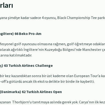
rları
 yana şimdiye kadar sadece 4 oyuncu, Black Championship Tee park
ngiltere) 66 Beko Pro-Am
fesyonel golf oyuncusu olmasına rağmen, golf öğretmeye odaklan
u olarak ağırlıklı İngiltere'nin Kuzeydoğu Bölgesi'nde Manchester
arına katılmaktadır.
ç) 63 Turkish Airlines Challenge
bir kez kazandıktan sonra bir üst kademe olan European Tour’a katı
off’a götürdü ancak ilk ekstra delikte bir birdie ile kaybetti.
(Danimarka) 62 Turkish Airlines Open
zanan Thorbjorn'u tanıtmaya aslında gerek yok. Carya’nın ilk kez 