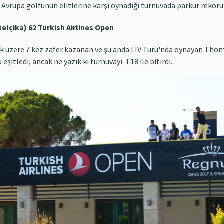
 Avrupa golfünün elitlerine karşı oynadığı turnuvada parkur rekoru 
elçika) 62 Turkish Airlines Open
k üzere 7 kez zafer kazanan ve şu anda LIV Turu'nda oynayan Thoma
şitledi, ancak ne yazık ki turnuvayı T18 ile bitirdi.