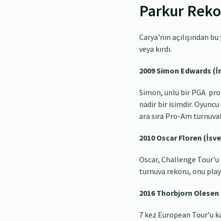
Parkur Reko
Carya'nın açılışından bu
veya kırdı.
2009 Simon Edwards (İ
Simon, ünlü bir PGA pro
nadir bir isimdir. Oyunc
ara sıra Pro-Am turnuval
2010 Oscar Floren (İsve
Oscar, Challenge Tour'u 
turnuva rekoru, onu play-
2016 Thorbjorn Olesen 
7 kez European Tour’u ka