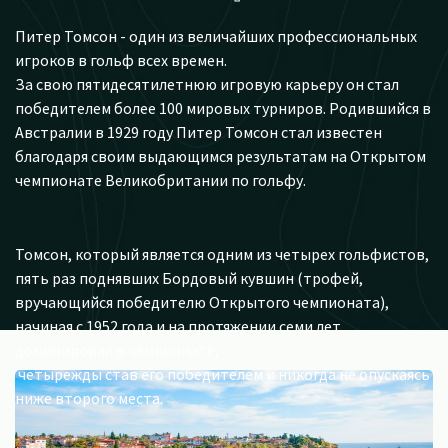
Питер Томсон - один из величайших профессиональных
игроков в гольф всех времен.
За свою пятидесятилетнюю игровую карьеру он стал
победителем более 100 мировых турниров. Родившийся в
Австралии в 1929 году Питер Томсон стал известен
благодаря своим выдающимся результатам на Открытом
чемпионате Великобритании по гольфу.
Томсон, который является одним из четырех гольфистов,
пять раз поднявших Бордовый кувшин (трофей,
вручающийся победителю Открытого чемпионата),
начиная с 1952 года и на протяжении семи лет,
доминировал в чемпионате,
четырежды став его победителем и никогда не опускаясь
ниже второго места.