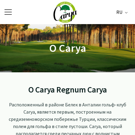
RU
О Carya
О Carya Regnum Carya
Расположенный в районе Белек в Анталии гольф-клуб
Carya, является первым, построенным на
средиземноморском побережье Турции, классическим
полем для гольфа в стиле пустоши. Carya, который
располагается среди песчаных дюн с волнистым