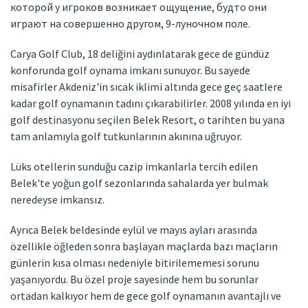
которой у игроков возникает ощущение, будто они
играют на совершенно другом, 9-луночном поле.
Carya Golf Club, 18 deliğini aydınlatarak gece de gündüz
konforunda golf oynama imkanı sunuyor. Bu sayede
misafirler Akdeniz'in sıcak iklimi altında gece geç saatlere
kadar golf oynamanın tadını çıkarabilirler. 2008 yılında en iyi
golf destinasyonu seçilen Belek Resort, o tarihten bu yana
tam anlamıyla golf tutkunlarının akınına uğruyor.
Lüks otellerin sunduğu cazip imkanlarla tercih edilen
Belek'te yoğun golf sezonlarında sahalarda yer bulmak
neredeyse imkansız.
Ayrıca Belek beldesinde eylül ve mayıs ayları arasında
özellikle öğleden sonra başlayan maçlarda bazı maçların
günlerin kısa olması nedeniyle bitirilememesi sorunu
yaşanıyordu. Bu özel proje sayesinde hem bu sorunlar
ortadan kalkıyor hem de gece golf oynamanın avantajlı ve