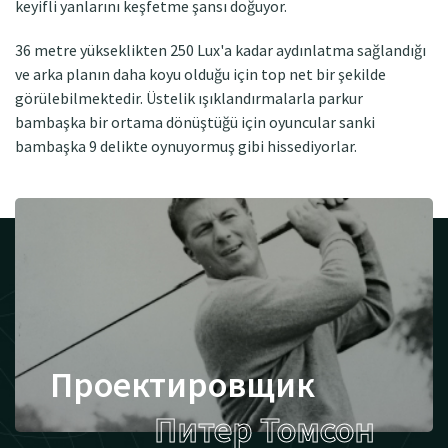
keyifli yanlarını keşfetme şansı doğuyor.
36 metre yükseklikten 250 Lux'a kadar aydınlatma sağlandığı
ve arka planın daha koyu olduğu için top net bir şekilde
görülebilmektedir. Üstelik ışıklandırmalarla parkur
bambaşka bir ortama dönüştüğü için oyuncular sanki
bambaşka 9 delikte oynuyormuş gibi hissediyorlar.
Проектировщик
Питер Томсон