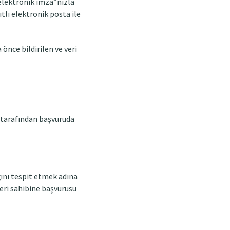
elektronik imza”nızla
tlı elektronik posta ile
önce bildirilen ve veri
i tarafından başvuruda
ını tespit etmek adına
 veri sahibine başvurusu