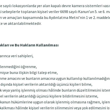
’de sayılı lokasyonlarda yer alan kapalı devre kamera sistemleri va
i sebeplerle toplanan kişisel veriler 6698 sayılı Kanun’un 5. ve 6. 
ları ve amaçları kapsamında bu Aydınlatma Metni’nin 1 ve 2. maddele
te ve aktarılabilmektedir.
akları ve Bu Hakların Kullanılması
rınca veri sahipleri,
 işlenmediğini öğrenme,
nmişse buna ilişkin bilgi talep etme,
şlenme amacını ve bunların amacına uygun kullanılıp kullanılmadığı
 dışında kişisel verilerin aktarıldığı üçüncü kişileri bilme,
sik veya yanlış işlenmiş olması hâlinde bunların düzeltilmesini is
el verilerin aktarıldığı üçüncü kişilere bildirilmesini isteme,
er kanun hükümlerine uygun olarak işlenmiş olmasına rağmen, işle
kalkması hâlinde kişisel verilerin silinmesini veya yok edilmesini