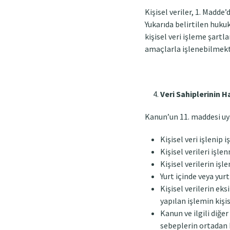
Kişisel veriler, 1. Madde
Yukarıda belirtilen hukuk
kişisel veri işleme şart
amaçlarla işlenebilmek
Veri Sahiplerinin H
Kanun’un 11. maddesi uya
Kişisel veri işlenip
Kişisel verileri işle
Kişisel verilerin i
Yurt içinde veya yurt
Kişisel verilerin ek
yapılan işlemin kişis
Kanun ve ilgili diğ
sebeplerin ortadan 