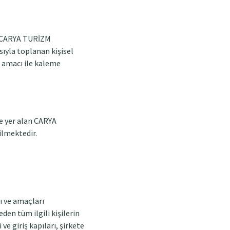
a, CARYA TURİZM
sıyla toplanan kişisel
sı amacı ile kaleme
de yer alan CARYA
ilmektedir.
rı ve amaçları
eden tüm ilgili kişilerin
ve giriş kapıları, şirkete