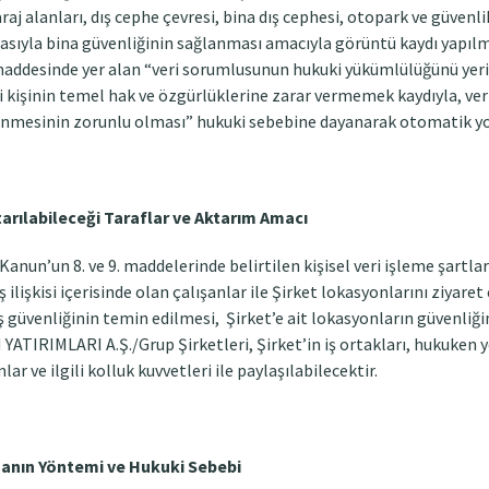
garaj alanları, dış cephe çevresi, bina dış cephesi, otopark ve güvenl
asıyla bina güvenliğinin sağlanması amacıyla görüntü kaydı yapıl
 maddesinde yer alan “veri sorumlusunun hukuki yükümlülüğünü yeri
li kişinin temel hak ve özgürlüklerine zarar vermemek kaydıyla, v
şlenmesinin zorunlu olması” hukuki sebebine dayanarak otomatik yo
ktarılabileceği Taraflar ve Aktarım Amacı
 Kanun’un 8. ve 9. maddelerinde belirtilen kişisel veri işleme şartla
ş ilişkisi içerisinde olan çalışanlar ile Şirket lokasyonlarını ziyaret 
-iş güvenliğinin temin edilmesi, Şirket’e ait lokasyonların güvenli
ATIRIMLARI A.Ş./Grup Şirketleri, Şirket’in iş ortakları, hukuken y
lar ve ilgili kolluk kuvvetleri ile paylaşılabilecektir.
manın Yöntemi ve Hukuki Sebebi