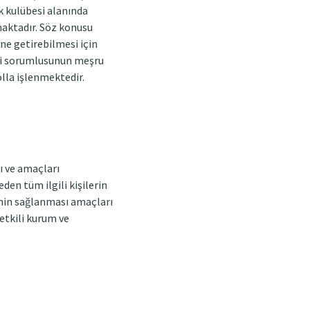
ik kulübesi alanında
maktadır. Söz konusu
ne getirebilmesi için
eri sorumlusunun meşru
lla işlenmektedir.
rı ve amaçları
eden tüm ilgili kişilerin
ğinin sağlanması amaçları
etkili kurum ve