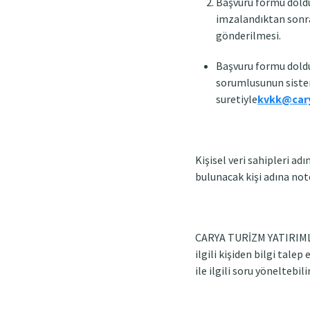
Başvuru formu doldu
imzalandıktan sonr
gönderilmesi.
Başvuru formu doldur
sorumlusunun sistem
suretiyle
kvkk@car
Kişisel veri sahipleri ad
bulunacak kişi adına no
CARYA TURİZM YATIRIMLARI
ilgili kişiden bilgi tale
ile ilgili soru yöneltebilir