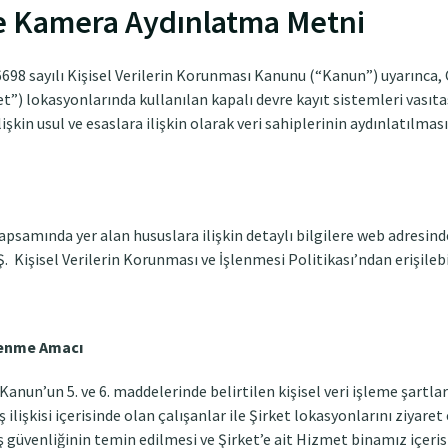
e Kamera Aydınlatma Metni
6698 sayılı Kişisel Verilerin Korunması Kanunu (“Kanun”) uyarınc
t”) lokasyonlarında kullanılan kapalı devre kayıt sistemleri vasıta
lişkin usul ve esaslara ilişkin olarak veri sahiplerinin aydınlatılma
psamında yer alan hususlara ilişkin detaylı bilgilere web adresin
Kişisel Verilerin Korunması ve İşlenmesi Politikası’ndan erişileb
şlenme Amacı
 Kanun’un 5. ve 6. maddelerinde belirtilen kişisel veri işleme şartla
ş ilişkisi içerisinde olan çalışanlar ile Şirket lokasyonlarını ziyaret 
iş güvenliğinin temin edilmesi ve Şirket’e ait Hizmet binamız içerisi 