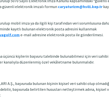
rulup 5070 Sayılı Elektronik İmza Kanunu kapsamındaki “güvenli 
a güvenli elektronik imzalı formun
caryaturizm@hs01.kep.tr
kayı
ulup mobil imza ya da ilgili kişi tarafından veri sorumlusuna daha 
inde kayıtlı bulunan elektronik posta adresini kullanmak
yagolf.com
e-mail adresine elektronik posta ile gönderilmesi.
ına üçüncü kişilerin başvuru talebinde bulunabilmesi için veri sahib
ter kanalıyla düzenlenmiş özel vekâletname bulunmalıdır.
 A.Ş., başvuruda bulunan kişinin kişisel veri sahibi olup olmadığ
p edebilir, başvuruda belirtilen hususları netleştirmek adına, kişisel
.