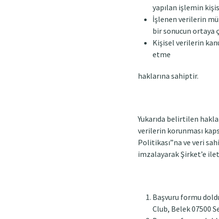
yapılan işlemin kişis
İşlenen verilerin mü
bir sonucun ortaya 
Kişisel verilerin ka
etme
haklarına sahiptir.
Yukarıda belirtilen hakla
verilerin korunması kap
Politikası”na ve veri sah
imzalayarak Şirket’e ilet
Başvuru formu doldur
Club, Belek 07500 Se