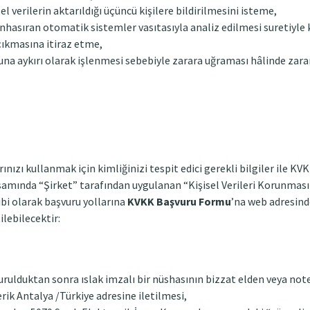
el verilerin aktarıldığı üçüncü kişilere bildirilmesini isteme,
nhasıran otomatik sistemler vasıtasıyla analiz edilmesi suretiyle k
çıkmasına itiraz etme,
nuna aykırı olarak işlenmesi sebebiyle zarara uğraması hâlinde zara
rınızı kullanmak için kimliğinizi tespit edici gerekli bilgiler ile K
samında “Şirket” tarafından uygulanan “Kişisel Verileri Korunması
ibi olarak başvuru yollarına
KVKK Başvuru Formu
’na web adresind
ilebilecektir:
ulduktan sonra ıslak imzalı bir nüshasının bizzat elden veya noter 
rik Antalya /Türkiye adresine iletilmesi,