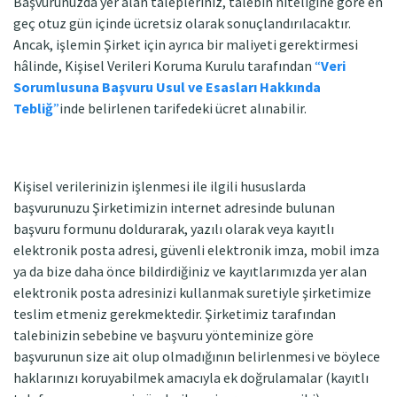
Başvurunuzda yer alan talepleriniz, talebin niteliğine göre en
geç otuz gün içinde ücretsiz olarak sonuçlandırılacaktır.
Ancak, işlemin Şirket için ayrıca bir maliyeti gerektirmesi
hâlinde, Kişisel Verileri Koruma Kurulu tarafından
“
Veri
Sorumlusuna Başvuru Usul ve Esasları Hakkında
Tebliğ
”
inde belirlenen tarifedeki ücret alınabilir.
Kişisel verilerinizin işlenmesi ile ilgili hususlarda
başvurunuzu Şirketimizin internet adresinde bulunan
başvuru formunu doldurarak, yazılı olarak veya kayıtlı
elektronik posta adresi, güvenli elektronik imza, mobil imza
ya da bize daha önce bildirdiğiniz ve kayıtlarımızda yer alan
elektronik posta adresinizi kullanmak suretiyle şirketimize
teslim etmeniz gerekmektedir. Şirketimiz tarafından
talebinizin sebebine ve başvuru yönteminize göre
başvurunun size ait olup olmadığının belirlenmesi ve böylece
haklarınızı koruyabilmek amacıyla ek doğrulamalar (kayıtlı