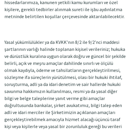
hissedarlarımıza, kanunen yetkili kamu kurumları ve özel
kişilere, gerekli tedbirler alınmak sureti ile işbu aydınlatma
metninde belirtilen koşullar çerçevesinde aktarılabilecektir.
Yasal yükümlülükler ya da KVKK’nın 8/2 ile 9/2’nci maddesi
şartlarının varlığı halinde toplanan kişisel verileriniz; hukuka
ve dürüstlük kuralına uygun olarak doğru ve güncel bir şekilde
belirli, açık ve meşru amaçlar dahilinde sınırlı ve ölçülü
olmak kaydıyla, ödeme ve tahsilatların gerçekleştirilmesi,
sözleşme ifa süreçlerin yürütülmesi, olası bir hukuki ihtilaf,
soruşturma, adli ya da idari denetim ve sair hallerde hukuki
savunma hakkımızın kullanılması, resmi ya da yasal diğer
bilgi ve belge taleplerine yanıt verme gibi amaçlar
doğrultusunda bankalar, şirket avukatımız, bilgi talep eden
adli ve idari merciler ile Şirketimizin açıklanan amaçları
gerçekleştirebilmek amacıyla hizmet alacağı üçüncü taraf
kişi veya kişilerle veya yasal bir zorunluluk gereği bu verileri