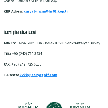
CARYA TURİZM YATIRIMLARI A.Ş.
KEP Adresi:
caryaturizm@hs01.kep.tr
İLETİŞİM BİLGİLERİ
ADRES:
Carya Golf Club - Belek 07500 Serik/Antalya/Turkey
TEL:
+90 (242) 710 3434
FAX:
+90 (242) 725 6200
E-Posta:
kvkk@caryagolf.com